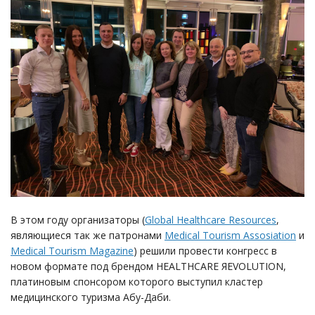
В этом году организаторы (
Global Healthcare Resources
,
являющиеся так же патронами
Medical Tourism Assosiation
и
Medical Tourism Magazine
) решили провести конгресс в
новом формате под брендом HEALTHCARE ЯEVOLUTION,
платиновым спонсором которого выступил кластер
медицинского туризма Абу-Даби.