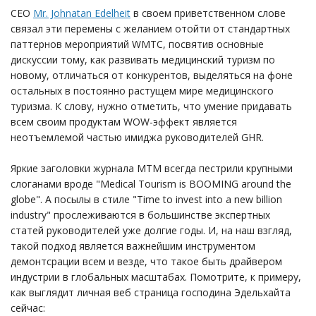
CEO
Mr. Johnatan Edelheit
в своем приветственном слове
связал эти перемены с желанием отойти от стандартных
паттернов мероприятий WMTC, посвятив основные
дискуссии тому, как развивать медицинский туризм по
новому, отличаться от конкурентов, выделяться на фоне
остальных в постоянно растущем мире медицинского
туризма. К слову, нужно отметить, что умение придавать
всем своим продуктам WOW-эффект является
неотъемлемой частью имиджа руководителей GHR.
Яркие заголовки журнала MTM всегда пестрили крупными
слоганами вроде "Medical Tourism is BOOMING around the
globe". А посылы в стиле "Time to invest into a new billion
industry" прослеживаются в большинстве экспертных
статей руководителей уже долгие годы. И, на наш взгляд,
такой подход является важнейшим инструментом
демонтсрации всем и везде, что такое быть драйвером
индустрии в глобальных масштабах. Помотрите, к примеру,
как выглядит личная веб страница господина Эдельхайта
сейчас: