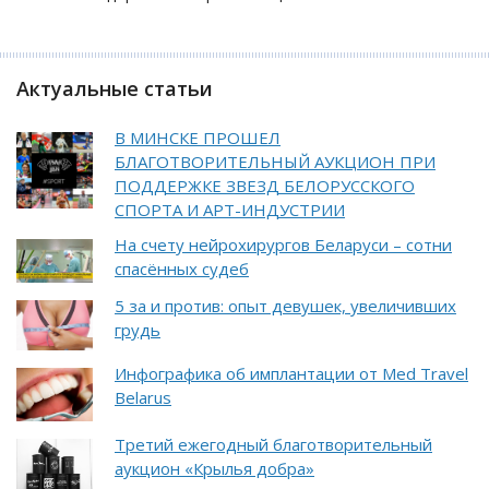
Актуальные статьи
В МИНСКЕ ПРОШЕЛ
БЛАГОТВОРИТЕЛЬНЫЙ АУКЦИОН ПРИ
ПОДДЕРЖКЕ ЗВЕЗД БЕЛОРУССКОГО
СПОРТА И АРТ-ИНДУСТРИИ
На счету нейрохирургов Беларуси – сотни
спасённых судеб
5 за и против: опыт девушек, увеличивших
грудь
Инфографика об имплантации от Med Travel
Belarus
Третий ежегодный благотворительный
аукцион «Крылья добра»